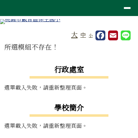
桃園市觀音區保生國小
導覽列
跳至主內容區
工具列
大
中
小
頁尾區域
主內容區域
所選模組不存在！
左邊區域內容
行政處室
選單載入失敗，請重新整理頁面。
學校簡介
選單載入失敗，請重新整理頁面。