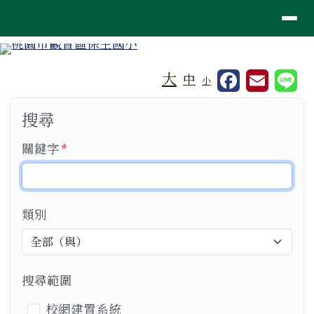
桃園市觀音區保生國小
導覽列
跳至主內容區
工具列
大
中
小
頁尾區域
主內容區域
搜尋
必填
關鍵字
*
類別
搜尋範圍
搜尋範圍
校網建置系統