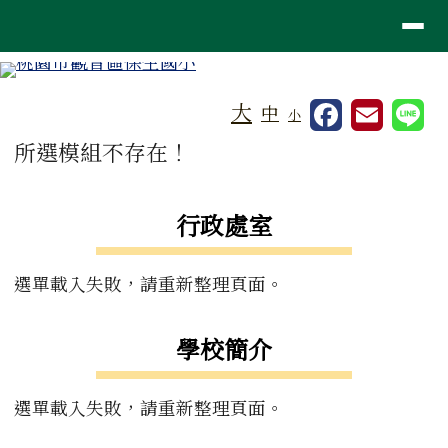
桃園市觀音區保生國小
導覽列
跳至主內容區
工具列
大
中
小
頁尾區域
主內容區域
所選模組不存在！
左邊區域內容
行政處室
選單載入失敗，請重新整理頁面。
學校簡介
選單載入失敗，請重新整理頁面。