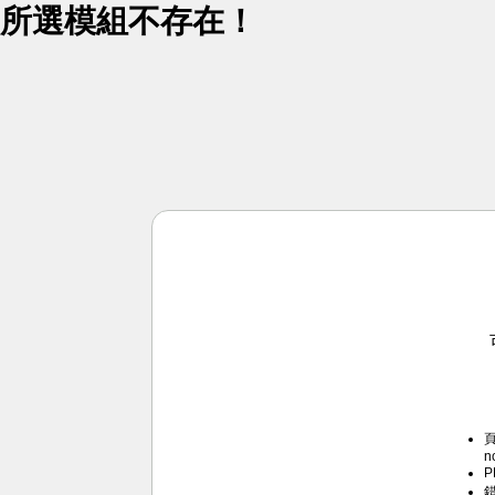
所選模組不存在！
頁
n
P
錯