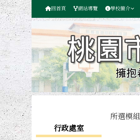
桃園市觀音區保生國小
導覽列
跳至主內容區
回首頁
網站導覽
學校簡介
工具列
頁尾區域
主內容
所選模
左邊區域內容
行政處室