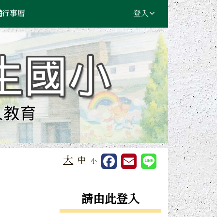
行事曆
登入
大
中
小
右邊區域內容
請由此登入