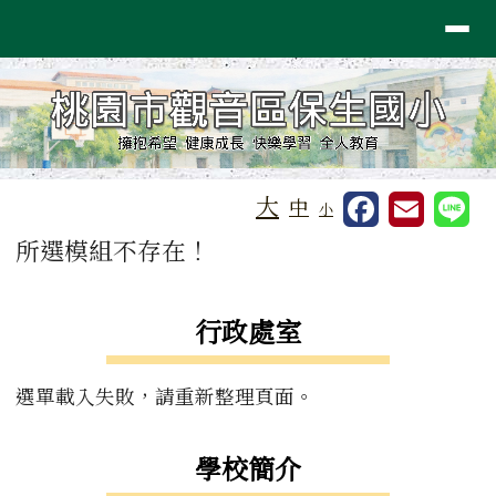
桃園市保生國小
導覽列
跳至主內容區
工具列
大
中
小
頁尾區域
主內容區域
所選模組不存在！
左邊區域內容
行政處室
選單載入失敗，請重新整理頁面。
學校簡介