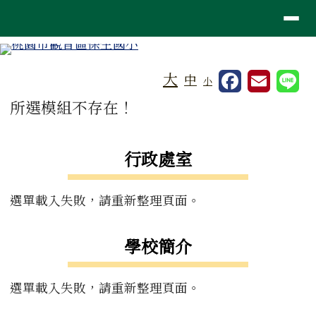
桃園市觀音區保生國小
導覽列
跳至主內容區
工具列
大
中
小
頁尾區域
主內容區域
所選模組不存在！
左邊區域內容
行政處室
選單載入失敗，請重新整理頁面。
學校簡介
選單載入失敗，請重新整理頁面。