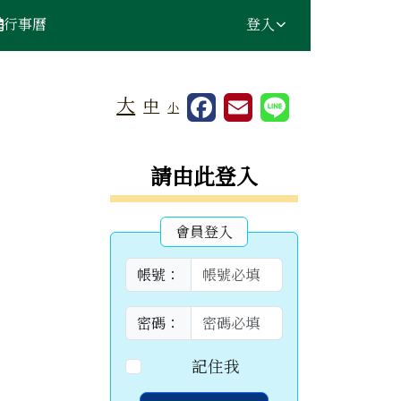
行事曆
登入
大
中
小
右邊區域內容
請由此登入
會員登入
帳號：
密碼：
記住我