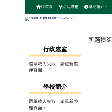
桃園市觀音區保生國小
導覽列
跳至主內容區
回首頁
網站導覽
學校簡介
工具列
頁尾區域
主內容
所選模
左邊區域內容
行政處室
選單載入失敗，請重新整
理頁面。
學校簡介
選單載入失敗，請重新整
理頁面。