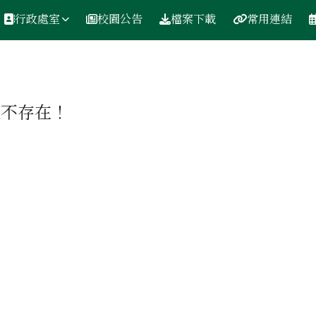
行政處室
校園公告
檔案下載
常用連結
區域
組不存在！