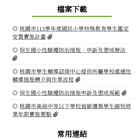
檔案下載
◎
桃園市115學年度國民小學特殊教育學生鑑定
桃園市115學年度國民小學特殊教育
安置實施計畫
◎
保生國小性騷擾防治措施、申訴及懲戒辦法
保生國小性騷擾防治措施、申訴及懲戒辦法.pdf
◎
桃園市學生輔導諮商中心提供所屬學校處遇性
桃園市學生輔導諮商中心
輔導措施轉介與作業流程
保生
◎
保生國小性騷擾防治措施申訴及懲戒規範
◎
桃園市高級中等以下學校資賦優異學生縮短修
桃園市高級中等以下學校資賦優異
業年限實施要點
常用連結