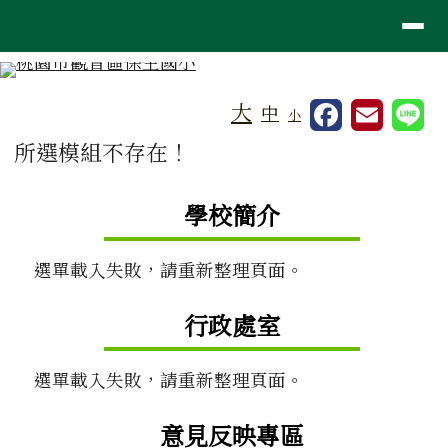
桃園市觀音區保生國小
導覽列
跳至主內容區
工具列
大
中
小
頁尾區域
主內容區域
所選模組不存在！
左邊區域內容
學校簡介
選單載入失敗，請重新整理頁面。
行政處室
選單載入失敗，請重新整理頁面。
意見反映專區